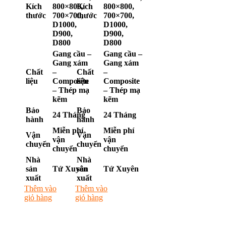
Kích
800×800,
Kích
800×800,
thước
700×700,
thước
700×700,
D1000,
D1000,
D900,
D900,
D800
D800
Gang cầu –
Gang cầu –
Gang xám
Gang xám
Chất
–
Chất
–
liệu
Composite
liệu
Composite
– Thép mạ
– Thép mạ
kẽm
kẽm
Bảo
Bảo
24 Tháng
24 Tháng
hành
hành
Miễn phí
Miễn phí
Vận
Vận
vận
vận
chuyển
chuyển
chuyển
chuyển
Nhà
Nhà
sản
Tứ Xuyên
sản
Tứ Xuyên
xuất
xuất
Thêm vào
Thêm vào
giỏ hàng
giỏ hàng