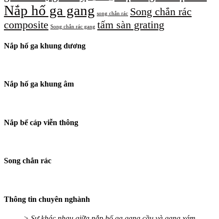
Nắp hố ga gang
Song chắn rác
song chắn rác
composite
tấm sàn grating
Song chắn rác gang
Nắp hố ga khung dương
Nắp hố ga khung âm
Nắp bể cáp viễn thông
Song chắn rác
Thông tin chuyên nghành
> Sự khác nhau giữa nắp hố ga gang cầu và gang xám