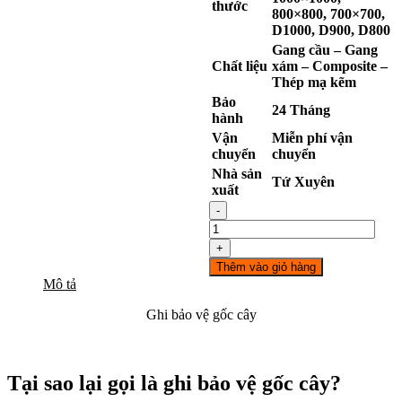
thước
800×800, 700×700,
D1000, D900, D800
Gang cầu – Gang
Chất liệu
xám – Composite –
Thép mạ kẽm
Bảo
24 Tháng
hành
Vận
Miễn phí vận
chuyển
chuyển
Nhà sản
Tứ Xuyên
xuất
-
Ghi
bảo
+
vệ
Thêm vào giỏ hàng
gốc
Mô tả
cây
gang
Ghi bảo vệ gốc cây
D1000
số
lượng
Tại sao lại gọi là ghi bảo vệ gốc cây?