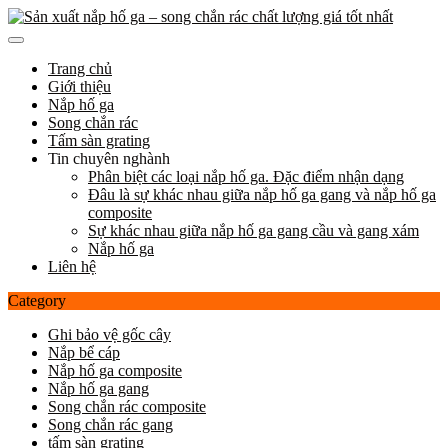
Skip
to
content
Trang chủ
Giới thiệu
Nắp hố ga
Song chắn rác
Tấm sàn grating
Tin chuyên nghành
Phân biệt các loại nắp hố ga. Đặc điểm nhận dạng
Đâu là sự khác nhau giữa nắp hố ga gang và nắp hố ga
composite
Sự khác nhau giữa nắp hố ga gang cầu và gang xám
Nắp hố ga
Liên hệ
Category
Ghi bảo vệ gốc cây
Nắp bể cáp
Nắp hố ga composite
Nắp hố ga gang
Song chắn rác composite
Song chắn rác gang
tấm sàn grating