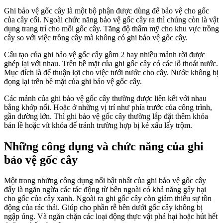
Ghi bảo vệ gốc cây là một bộ phận được dùng để bảo vệ cho gốc
của cây cối. Ngoài chức năng bảo vệ gốc cây ra thì chúng còn là vật
dụng trang trí cho mỗi gốc cây. Tăng độ thẩm mỹ cho khu vực trồng
cây so với việc trồng cây mà không có ghi bảo vệ gốc cây.
Cấu tạo của ghi bảo vệ gốc cây gồm 2 hay nhiều mảnh rời được
ghép lại với nhau. Trên bề mặt của ghi gốc cây có các lỗ thoát nước.
Mục đích là để thuận lợi cho việc tưới nước cho cây. Nước không bị
đọng lại trên bề mặt của ghi bảo vệ gốc cây.
Các mảnh của ghi bảo vệ gốc cây thường được liên kết với nhau
bằng khớp nối. Hoặc ở những vị trí như phía trước của công trình,
gần đường lớn. Thì ghi bảo vệ gốc cây thường lắp đặt thêm khóa
bản lề hoặc vít khóa để tránh trường hợp bị kẻ xấu lấy trộm.
Những công dụng và chức năng của ghi
bảo vệ gốc cây
Một trong những công dụng nổi bật nhất của ghi bảo vệ gốc cây
đấy là ngăn ngừa các tác động từ bên ngoài có khả năng gây hại
cho gốc của cây xanh. Ngoài ra ghi gốc cây còn giảm thiểu sự tồn
động của rác thải. Giúp cho phần rễ bên dưới gốc cây không bị
ngập úng. Và ngăn chặn các loại động thực vật phá hại hoặc hút hết