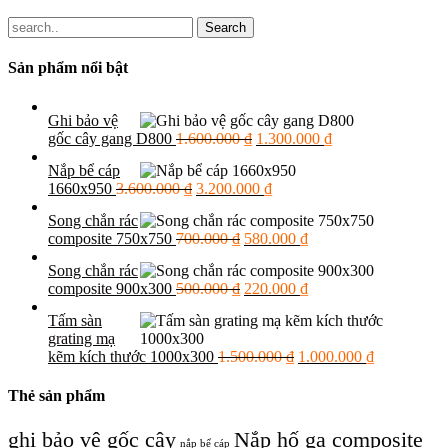
Sản phẩm nổi bật
Ghi bảo vệ
Giá
Giá
gốc cây gang D800
1.600.000
₫
1.300.000
₫
gốc
hiện
Nắp bể cáp
là:
tại
Giá
Giá
1660x950
3.600.000
₫
3.200.000
₫
1.600.000 ₫.
là:
gốc
hiện
1.300.000 ₫.
Song chắn rác
là:
tại
Giá
Giá
composite 750x750
700.000
₫
580.000
₫
3.600.000 ₫.
là:
gốc
hiện
3.200.000 ₫.
Song chắn rác
là:
tại
Giá
Giá
composite 900x300
500.000
₫
220.000
₫
700.000 ₫.
là:
gốc
hiện
580.000 ₫.
Tấm sàn
là:
tại
grating mạ
500.000 ₫.
là:
Giá
Giá
kẽm kích thước 1000x300
1.500.000
₫
1.000.000
₫
220.000 ₫.
gốc
hiện
là:
tại
Thẻ sản phẩm
1.500.000 ₫.
là:
1.000.000 ₫
ghi bảo vệ gốc cây
Nắp hố ga composite
nắp bể cáp