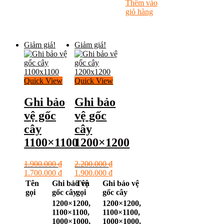
Thêm vào
giỏ hàng
Giảm giá!
Giảm giá!
Quick View
Quick View
Ghi bảo
Ghi bảo
vệ gốc
vệ gốc
cây
cây
1100×1100
1200×1200
1.900.000
₫
2.200.000
₫
Giá
Giá
Giá
Giá
1.700.000
₫
1.900.000
₫
gốc
hiện
gốc
hiện
Tên
Ghi bảo vệ
Tên
Ghi bảo vệ
là:
tại
là:
tại
gọi
gốc cây
gọi
gốc cây
1.900.000 ₫.
là:
2.200.000 ₫.
là:
1200×1200,
1200×1200,
1.700.000 ₫.
1.900.000 ₫.
1100×1100,
1100×1100,
1000×1000,
1000×1000,