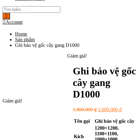
Account
Home
Sản phẩm
Ghi bảo vệ gốc cây gang D1000
Giảm giá!
Ghi bảo vệ gốc
cây gang
D1000
Giảm giá!
Giá
Giá
1.800.000
₫
1.600.000
₫
gốc
hiện
là:
tại
Tên gọi
Ghi bảo vệ gốc cây
1.800.000 ₫.
là:
1200×1200,
1.600.000
1100×1100,
Kích
1000×1000,