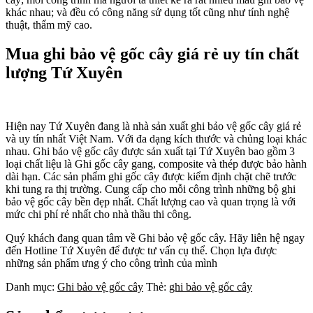
khác nhau; và đều có công năng sử dụng tốt cũng như tính nghệ
thuật, thẩm mỹ cao.
Mua ghi bảo vệ gốc cây giá rẻ uy tín chất
lượng Tứ Xuyên
Hiện nay Tứ Xuyên đang là nhà sản xuất ghi bảo vệ gốc cây giá rẻ
và uy tín nhất Việt Nam. Với đa dạng kích thước và chủng loại khác
nhau. Ghi bảo vệ gốc cây được sản xuất tại Tứ Xuyên bao gồm 3
loại chất liệu là Ghi gốc cây gang, composite và thép được bảo hành
dài hạn. Các sản phẩm ghi gốc cây được kiểm định chặt chẽ trước
khi tung ra thị trường. Cung cấp cho mỗi công trình những bộ ghi
bảo vệ gốc cây bền đẹp nhất. Chất lượng cao và quan trọng là với
mức chi phí rẻ nhất cho nhà thầu thi công.
Quý khách đang quan tâm về Ghi bảo vệ gốc cây. Hãy liên hệ ngay
đến Hotline Tứ Xuyên để được tư vấn cụ thể. Chọn lựa được
những sản phẩm ưng ý cho công trình của mình
Danh mục:
Ghi bảo vệ gốc cây
Thẻ:
ghi bảo vệ gốc cây