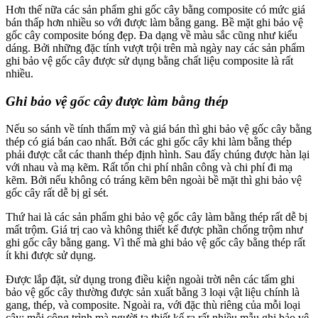
Hơn thế nữa các sản phẩm ghi gốc cây bằng composite có mức giá
bán thấp hơn nhiều so với được làm bằng gang. Bề mặt ghi bảo vệ
gốc cây composite bóng đẹp. Đa dạng về màu sắc cũng như kiểu
dáng. Bởi những đặc tính vượt trội trên mà ngày nay các sản phẩm
ghi bảo vệ gốc cây được sử dụng bằng chất liệu composite là rất
nhiều.
Ghi bảo vệ gốc cây được làm bằng thép
Nếu so sánh về tính thẩm mỹ và giá bán thì ghi bảo vệ gốc cây bằng
thép có giá bán cao nhất. Bởi các ghi gốc cây khi làm bằng thép
phải được cắt các thanh thép định hình. Sau đấy chúng được hàn lại
với nhau và mạ kẽm. Rất tốn chi phí nhân công và chi phí đi mạ
kẽm. Bởi nếu không có tráng kẽm bên ngoài bề mặt thì ghi bảo vệ
gốc cây rất dễ bị gỉ sét.
Thứ hai là các sản phẩm ghi bảo vệ gốc cây làm bằng thép rất dễ bị
mất trộm. Giá trị cao và không thiết kế được phần chống trộm như
ghi gốc cây bằng gang. Vì thế mà ghi bảo vệ gốc cây bằng thép rất
ít khi được sử dụng.
Được lắp đặt, sử dụng trong điều kiện ngoài trời nên các tấm ghi
bảo vệ gốc cây thường được sản xuất bằng 3 loại vật liệu chính là
gang, thép, và composite. Ngoài ra, với đặc thù riêng của mỗi loại
cây; mỗi công trình mà người ta thiết kế ra rất nhiều mẫu ghi bảo vệ