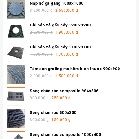
Nắp hố ga gang 1000x1000
3.200.000
₫
2.650.000
₫
Ghi bảo vệ gốc cây 1200x1200
2.200.000
₫
1.900.000
₫
Ghi bảo vệ gốc cây 1100x1100
1.900.000
₫
1.700.000
₫
Tấm sàn grating mạ kẽm kích thước 900x900
2.000.000
₫
1.500.000
₫
Song chắn rác composite 984x306
900.000
₫
750.000
₫
Song chắn rác 500x300
300.000
₫
150.000
₫
Song chắn rác composite 1000x400