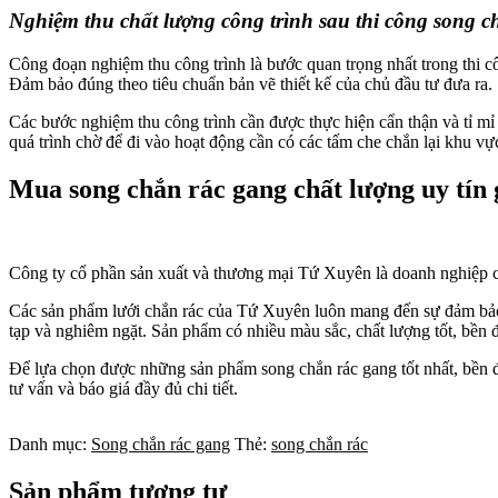
Nghiệm thu chất lượng công trình sau thi công song c
Công đoạn nghiệm thu công trình là bước quan trọng nhất trong thi cô
Đảm bảo đúng theo tiêu chuẩn bản vẽ thiết kế của chủ đầu tư đưa ra.
Các bước nghiệm thu công trình cần được thực hiện cẩn thận và tỉ m
quá trình chờ để đi vào hoạt động cần có các tấm che chắn lại khu vực
Mua song chắn rác gang chất lượng uy tín 
Công ty cổ phần sản xuất và thương mại Tứ Xuyên là doanh nghiệp chu
Các sản phẩm lưới chắn rác của Tứ Xuyên luôn mang đến sự đảm bảo, 
tạp và nghiêm ngặt. Sản phẩm có nhiều màu sắc, chất lượng tốt, bền
Để lựa chọn được những sản phẩm song chắn rác gang tốt nhất, bền 
tư vấn và báo giá đầy đủ chi tiết.
Danh mục:
Song chắn rác gang
Thẻ:
song chắn rác
Sản phẩm tương tự