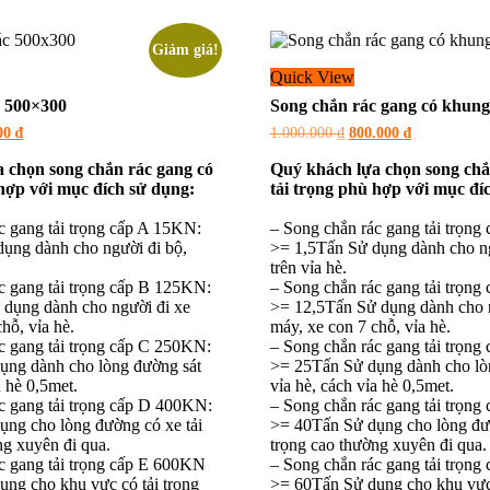
Giảm giá!
Quick View
c 500×300
Song chắn rác gang có khun
Giá
Giá
Giá
00
₫
1.000.000
₫
800.000
₫
hiện
gốc
hiện
tại
là:
tại
 chọn song chắn rác gang có
Quý khách lựa chọn song chắ
0 ₫.
là:
1.000.000 ₫.
là:
 hợp với mục đích sử dụng:
tải trọng phù hợp với mục đí
150.000 ₫.
800.000 ₫.
c gang tải trọng cấp A 15KN:
– Song chắn rác gang tải trọng
ụng dành cho người đi bộ,
>= 1,5Tấn Sử dụng dành cho ng
trên vỉa hè.
c gang tải trọng cấp B 125KN:
– Song chắn rác gang tải trọn
 dụng dành cho người đi xe
>= 12,5Tấn Sử dụng dành cho 
hỗ, vỉa hè.
máy, xe con 7 chỗ, vỉa hè.
c gang tải trọng cấp C 250KN:
– Song chắn rác gang tải trọn
ụng dành cho lòng đường sát
>= 25Tấn Sử dụng dành cho lò
a hè 0,5met.
vỉa hè, cách vỉa hè 0,5met.
c gang tải trọng cấp D 400KN:
– Song chắn rác gang tải trọn
ng cho lòng đường có xe tải
>= 40Tấn Sử dụng cho lòng đườ
ng xuyên đi qua.
trọng cao thường xuyên đi qua.
c gang tải trọng cấp E 600KN
– Song chắn rác gang tải trọn
ng cho khu vực có tải trọng
>= 60Tấn Sử dụng cho khu vực 