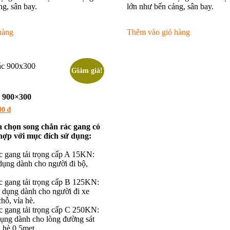
ng, sân bay.
lớn như bến cảng, sân bay.
hàng
Thêm vào giỏ hàng
Giảm giá!
c 900×300
Giá
00
₫
hiện
tại
 chọn song chắn rác gang có
0 ₫.
là:
 hợp với mục đích sử dụng:
270.000 ₫.
c gang tải trọng cấp A 15KN:
ụng dành cho người đi bộ,
c gang tải trọng cấp B 125KN:
 dụng dành cho người đi xe
hỗ, vỉa hè.
c gang tải trọng cấp C 250KN:
ụng dành cho lòng đường sát
a hè 0,5met.