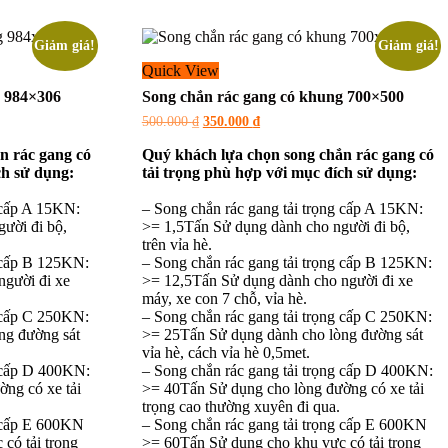
Giảm giá!
Giảm giá!
Quick View
g 984×306
Song chắn rác gang có khung 700×500
Giá
Giá
500.000
₫
350.000
₫
gốc
hiện
là:
tại
n rác gang có
Quý khách lựa chọn song chắn rác gang có
500.000 ₫.
là:
ch sử dụng:
tải trọng phù hợp với mục đích sử dụng:
350.000 ₫.
 cấp A 15KN:
– Song chắn rác gang tải trọng cấp A 15KN:
ười đi bộ,
>= 1,5Tấn Sử dụng dành cho người đi bộ,
trên vỉa hè.
g cấp B 125KN:
– Song chắn rác gang tải trọng cấp B 125KN:
người đi xe
>= 12,5Tấn Sử dụng dành cho người đi xe
máy, xe con 7 chỗ, vỉa hè.
g cấp C 250KN:
– Song chắn rác gang tải trọng cấp C 250KN:
ng đường sát
>= 25Tấn Sử dụng dành cho lòng đường sát
vỉa hè, cách vỉa hè 0,5met.
g cấp D 400KN:
– Song chắn rác gang tải trọng cấp D 400KN:
ng có xe tải
>= 40Tấn Sử dụng cho lòng đường có xe tải
trọng cao thường xuyên đi qua.
g cấp E 600KN
– Song chắn rác gang tải trọng cấp E 600KN
có tải trọng
>= 60Tấn Sử dụng cho khu vực có tải trọng