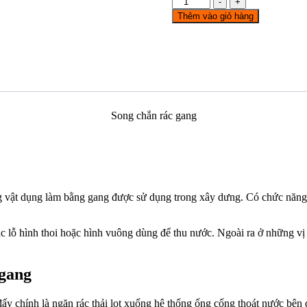
-
+
chắn
Thêm vào giỏ hàng
rác
1000x300
số
lượng
Song chắn rác gang
ng vật dụng làm bằng gang được sử dụng trong xây dưng. Có chức năng t
c lỗ hình thoi hoặc hình vuông dùng để thu nước. Ngoài ra ở những vị 
 gang
y chính là ngăn rác thải lọt xuống hệ thống ống cống thoát nước bên d