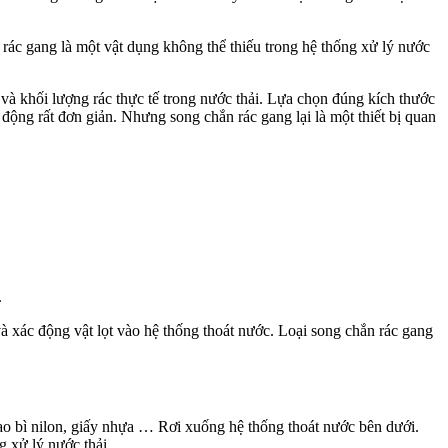
n rác gang là một vật dụng không thể thiếu trong hệ thống xử lý nước
 và khối lượng rác thực tế trong nước thải. Lựa chọn đúng kích thước
động rất đơn giản. Nhưng song chắn rác gang lại là một thiết bị quan
.
và xác động vật lọt vào hệ thống thoát nước. Loại song chắn rác gang
 bao bì nilon, giấy nhựa … Rơi xuống hệ thống thoát nước bên dưới.
 xử lý nước thải.