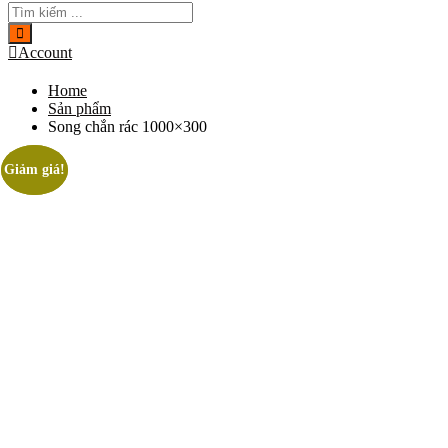
Account
Home
Sản phẩm
Song chắn rác 1000×300
Giảm giá!
Giảm giá!